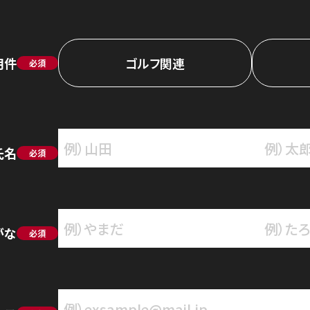
用件
ゴルフ関連
必須
氏名
必須
がな
必須