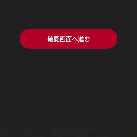
について、お客様の承諾が無い限り第三者に提供を一切いたしません。ただ
て、ご同意いただいている場合。
提供が必要な場合。
業務委託先等の会社にお客様の個人情報を提供することがあります。この場
対して契約等によりお客様の個人情報の管理を徹底します。
個人情報に関して適用される法令、規範を遵守するとともに、上記の項目に
の取り扱いについて個別に述べている場合は、そちらの記述が優先します。