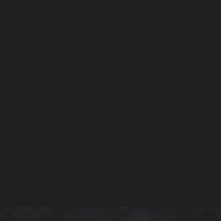
当サイトは、お客様の個人情報
りではないものとします。
お客様に個人情報の提供につい
法律又は官公庁の要請により
当サイトの運営に必要な場合、
な範囲のみに限定し、提供先に
当社では、当サイトが保有する
善していきます。
なお、当サイト内で、個人情報